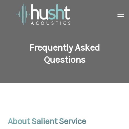
Skip
Men
to
main
content
Frequently Asked
Questions
About Salient Service