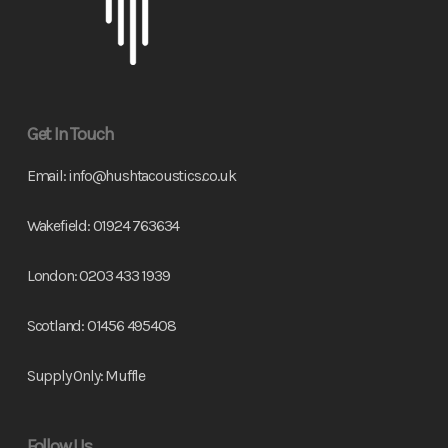
Get In Touch
Email:
info@hushtacoustics.co.uk
Wakefield:
01924 763634
London:
0203 433 1939
Scotland:
01456 495408
Supply Only:
Muffle
Follow Us